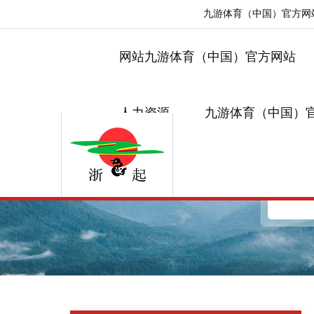
九游体育（中国）官方网站
九游体育（中国）官方网站-
网站九游体育（中国）官方网站
网站九游体育（中国）官方网站
人力资源
九游体育（中国）官方
人力资源
九游体育（中国）官方
公司简介
垃圾抓斗起重机
九游体育（中国）官方网站
资料下载
九游体育（中国）官方网站
服务理念
灰渣抓斗起重机
视频中心
行业新闻
通用