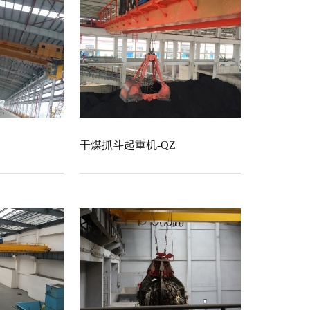
干煤抓斗起重机-QZ