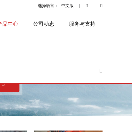
选择语言：
中文版
公司动态
服务与支持
产品中心
公司动态
服务与支持
产品中心
机