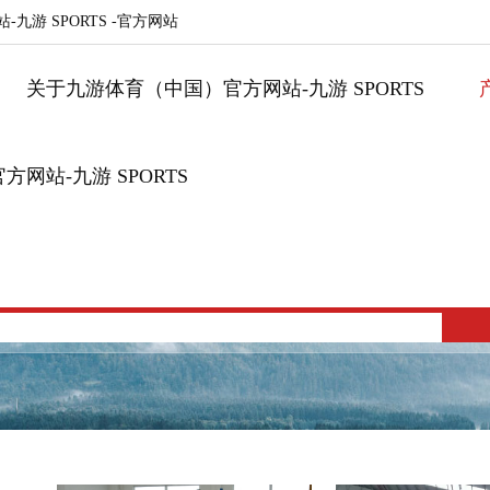
九游 SPORTS -官方网站
关于九游体育（中国）官方网站-九游 SPORTS
关于九游体育（中国）官方网站-九游 SPORTS
网站-九游 SPORTS
网站-九游 SPORTS
桥式起重机
品牌理念
社会责任
品牌优势
电动单梁起重机
合作伙伴
电动葫芦
仓储起重