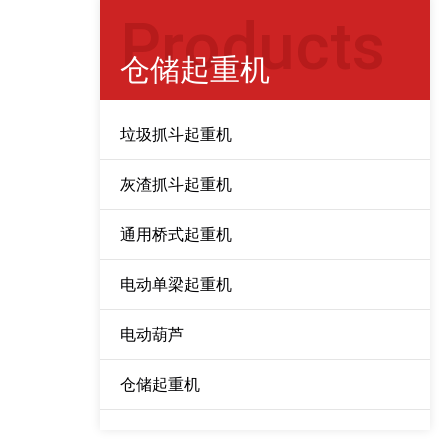
Products
仓储起重机
垃圾抓斗起重机
灰渣抓斗起重机
通用桥式起重机
电动单梁起重机
电动葫芦
仓储起重机