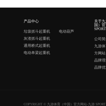
产品中心
关于九
国）官
SPORT
垃圾抓斗起重机
电动葫芦
灰渣抓斗起重机
公司简
通用桥式起重机
九游体
电动单梁起重机
方网站
品牌理
品牌优
COPYRIGHT ©
九游体育（中国）官方网站-九游 SPORT